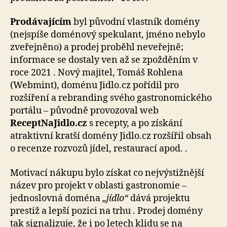
Prodávajícím
byl původní vlastník domény
(nejspíše doménový spekulant, jméno nebylo
zveřejněno) a prodej proběhl neveřejně;
informace se dostaly ven až se zpožděním v
roce 2021 . Nový majitel, Tomáš Rohlena
(Webmint), doménu Jidlo.cz pořídil pro
rozšíření a rebranding svého gastronomického
portálu – původně provozoval web
ReceptNaJidlo.cz
s recepty, a po získání
atraktivní kratší domény Jidlo.cz rozšířil obsah
o recenze rozvozů jídel, restaurací apod. .
Motivací nákupu bylo získat co nejvýstižnější
název pro projekt v oblasti gastronomie –
jednoslovná doména
„jídlo“
dává projektu
prestiž a lepší pozici na trhu . Prodej domény
tak signalizuje, že i po letech klidu se na