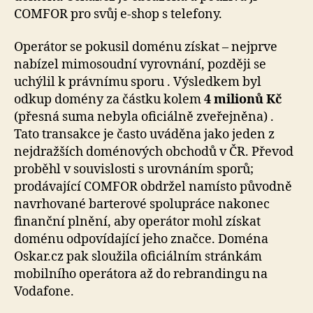
COMFOR pro svůj e-shop s telefony.
Operátor se pokusil doménu získat – nejprve
nabízel mimosoudní vyrovnání, později se
uchýlil k právnímu sporu . Výsledkem byl
odkup domény za částku kolem
4 milionů Kč
(přesná suma nebyla oficiálně zveřejněna) .
Tato transakce je často uváděna jako jeden z
nejdražších doménových obchodů v ČR. Převod
proběhl v souvislosti s urovnáním sporů;
prodávající COMFOR obdržel namísto původně
navrhované barterové spolupráce nakonec
finanční plnění, aby operátor mohl získat
doménu odpovídající jeho značce. Doména
Oskar.cz pak sloužila oficiálním stránkám
mobilního operátora až do rebrandingu na
Vodafone.