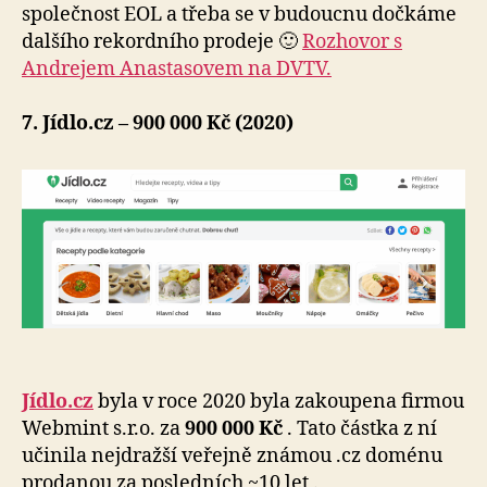
společnost EOL a třeba se v budoucnu dočkáme
dalšího rekordního prodeje 🙂
Rozhovor s
Andrejem Anastasovem na DVTV.
7. Jídlo.cz – 900 000 Kč (2020)
Jídlo.cz
byla v roce 2020 byla zakoupena firmou
Webmint s.r.o. za
900 000 Kč
. Tato částka z ní
učinila nejdražší veřejně známou .cz doménu
prodanou za posledních ~10 let .