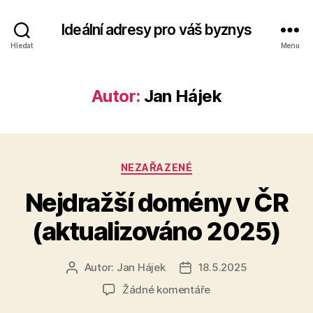
Ideální adresy pro váš byznys
Hledat
Menu
Autor:
Jan Hájek
Rubriky
NEZAŘAZENÉ
Nejdražší domény v ČR
(aktualizováno 2025)
Autor:
Jan Hájek
18.5.2025
Autor
Datum
příspěvku
příspěvku
u
Žádné komentáře
textu