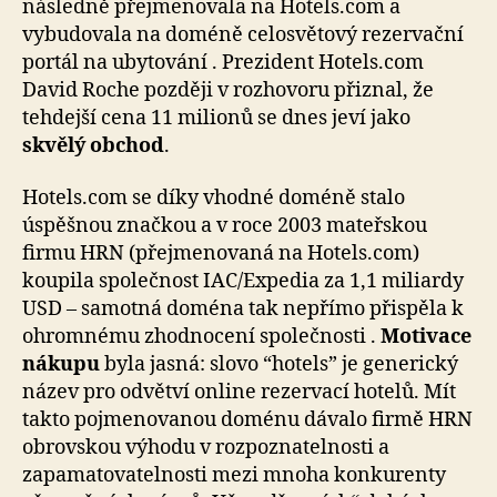
následně přejmenovala na Hotels.com a
vybudovala na doméně celosvětový rezervační
portál na ubytování . Prezident Hotels.com
David Roche později v rozhovoru přiznal, že
tehdejší cena 11 milionů se dnes jeví jako
skvělý obchod
.
Hotels.com se díky vhodné doméně stalo
úspěšnou značkou a v roce 2003 mateřskou
firmu HRN (přejmenovaná na Hotels.com)
koupila společnost IAC/Expedia za 1,1 miliardy
USD – samotná doména tak nepřímo přispěla k
ohromnému zhodnocení společnosti .
Motivace
nákupu
byla jasná: slovo “hotels” je generický
název pro odvětví online rezervací hotelů. Mít
takto pojmenovanou doménu dávalo firmě HRN
obrovskou výhodu v rozpoznatelnosti a
zapamatovatelnosti mezi mnoha konkurenty