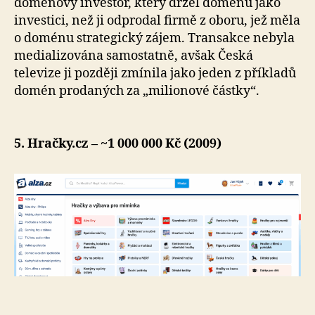
doménový investor, který držel doménu jako
investici, než ji odprodal firmě z oboru, jež měla
o doménu strategický zájem. Transakce nebyla
medializována samostatně, avšak Česká
televize ji později zmínila jako jeden z příkladů
domén prodaných za „milionové částky“.
5. Hračky.cz – ~1 000 000 Kč (2009)