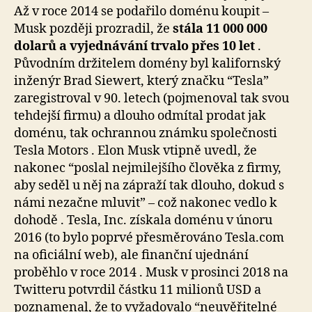
Až v roce 2014 se podařilo doménu koupit –
Musk později prozradil, že
stála 11 000 000
dolarů a vyjednávání trvalo přes 10 let
.
Původním držitelem domény byl kalifornský
inženýr Brad Siewert, který značku “Tesla”
zaregistroval v 90. letech (pojmenoval tak svou
tehdejší firmu) a dlouho odmítal prodat jak
doménu, tak ochrannou známku společnosti
Tesla Motors . Elon Musk vtipně uvedl, že
nakonec “poslal nejmilejšího člověka z firmy,
aby seděl u něj na zápraží tak dlouho, dokud s
námi nezačne mluvit” – což nakonec vedlo k
dohodě . Tesla, Inc. získala doménu v únoru
2016 (to bylo poprvé přesměrováno Tesla.com
na oficiální web), ale finanční ujednání
proběhlo v roce 2014 . Musk v prosinci 2018 na
Twitteru potvrdil částku 11 milionů USD a
poznamenal, že to vyžadovalo “neuvěřitelné