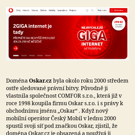
Doména
Oskar.cz
byla okolo roku 2000 středem
ostře sledované právní bitvy. Původně ji
vlastnila společnost COMFOR s.r.o., která již v
roce 1998 koupila firmu Oskar s.r.o. i s právy k
obchodnímu jménu „Oskar“ . Když nový
mobilní operátor Český Mobil v lednu 2000
spustil svoji síť pod značkou Oskar, zjistil, že
doména Oskar.cz je obsazená a používá ji