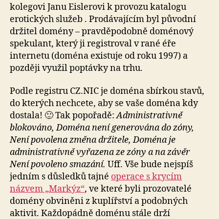
kolegovi Janu Eislerovi k provozu katalogu
erotických služeb . Prodávajícím byl původní
držitel domény – pravděpodobně doménový
spekulant, který ji registroval v rané éře
internetu (doména existuje od roku 1997) a
později využil poptávky na trhu.
Podle registru CZ.NIC je doména sbírkou stavů,
do kterých nechcete, aby se vaše doména kdy
dostala! 🙂 Tak popořadě:
Administrativně
blokováno, Doména není generována do zóny,
Není povolena změna držitele, Doména je
administrativně vyřazena ze zóny a na závěr
Není povoleno smazání.
Uff. Vše bude nejspíš
jedním s důsledků tajné
operace s krycím
názvem „Markýz“
, ve které byli prozovatelé
domény obviněni z kuplířství a podobných
aktivit. Každopádně doménu stále drží