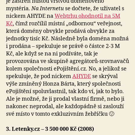
je zastřen hustou vrstvou doménového
mystéria.
Na Internetu
se dočtete, že uživatel s
nickem AHYDE na
Webtrhu ohodnotil na 5M
Kč
, čímž rozčílil místní „odbornou“ veřejnost,
která domény obvykle prodává obvykle za
jednotky tisíc Kč. Následně byla doména možná
i prodána – spekuluje se právě o částce 2-3 M
Kč, ale když se na ni podíváte, tak je
provozována ve skupině agregátorů-srovnavačů
kolem společnosti ePojištění.cz. No, a jelikož se
spekuluje, že pod nickem
AHYDE
se skrýval
výše zmíněný Honza Bárta, který společnosti
ePojištění spoluvlastnil, tak kdo ví, jak to bylo.
Ale je možné, že ji prodal vlastní firmě, nebo ji
nakonec neprodal, ale každopádně si zaslouží
své místo v tomto exkluzivním žebříčku 🙂
3. Letenky.cz – 3 500 000 Kč (2008)