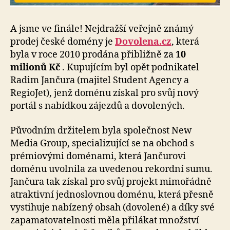
A jsme ve finále! Nejdražší veřejně známý
prodej české domény je
Dovolena.cz
, která
byla v roce 2010 prodána přibližně za
10
milionů Kč
. Kupujícím byl opět podnikatel
Radim Jančura (majitel Student Agency a
RegioJet), jenž doménu získal pro svůj nový
portál s nabídkou zájezdů a dovolených.
Původním držitelem byla společnost New
Media Group, specializující se na obchod s
prémiovými doménami, která Jančurovi
doménu uvolnila za uvedenou rekordní sumu.
Jančura tak získal pro svůj projekt mimořádně
atraktivní jednoslovnou doménu, která přesně
vystihuje nabízený obsah (dovolené) a díky své
zapamatovatelnosti měla přilákat množství