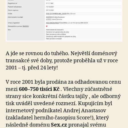
A jde se rovnou do tuhého. Největší doménový
transakcé své doby, protože proběhla už v roce
2001 – tj. před 24 lety!
V roce 2001 byla prodána za odhadovanou cenu
mezi
600–750 tisíci Kč
. Všechny zúčastněné
strany sice konkrétní částku tajily , ale odborný
tisk uváděl uvedené rozmezí. Kupujícím byl
internetový podnikatel Andrej Anastasov
(zakladatel herního časopisu Score!), který
následně doménu
Sex.cz
pronajal svému