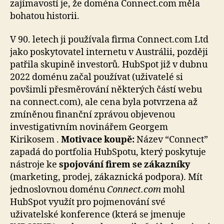
zajímavostí je, že doména Connect.com měla
bohatou historii.
V 90. letech ji používala firma Connect.com Ltd
jako poskytovatel internetu v Austrálii, později
patřila skupině investorů. HubSpot již v dubnu
2022 doménu začal používat (uživatelé si
povšimli přesměrování některých částí webu
na connect.com), ale cena byla potvrzena až
zmíněnou finanční zprávou objevenou
investigativním novinářem Georgem
Kirikosem .
Motivace koupě:
Název “Connect”
zapadá do portfolia HubSpotu, který poskytuje
nástroje ke
spojování firem se zákazníky
(marketing, prodej, zákaznická podpora). Mít
jednoslovnou doménu
Connect.com
mohl
HubSpot využít pro pojmenování své
uživatelské konference (která se jmenuje