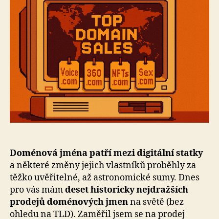
Nejdražší
domény
světa
(aktualizováno
2025)
Doménová jména patří mezi digitální statky
a některé změny jejich vlastníků proběhly za
těžko uvěřitelné, až astronomické sumy. Dnes
pro vás mám
deset historicky nejdražších
prodejů doménových jmen
na světě (bez
ohledu na TLD). Zaměřil jsem se na prodej