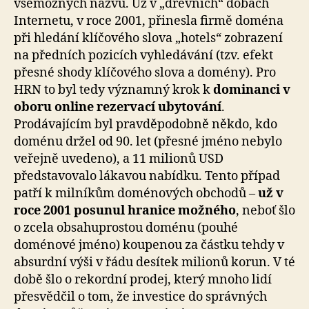
všemožných názvů. Už v „dřevních“ dobách
Internetu, v roce 2001, přinesla firmě doména
při hledání klíčového slova „hotels“ zobrazení
na předních pozicích vyhledávání (tzv. efekt
přesné shody klíčového slova a domény). Pro
HRN to byl tedy významný krok k
dominanci v
oboru online rezervací ubytování
.
Prodávajícím byl pravděpodobně někdo, kdo
doménu držel od 90. let (přesné jméno nebylo
veřejně uvedeno), a 11 milionů USD
představovalo lákavou nabídku. Tento případ
patří k milníkům doménových obchodů –
už v
roce 2001 posunul hranice možného
, neboť šlo
o zcela obsahuprostou doménu (pouhé
doménové jméno) koupenou za částku tehdy v
absurdní výši v řádu desítek milionů korun. V té
době šlo o rekordní prodej, který mnoho lidí
přesvědčil o tom, že investice do správných