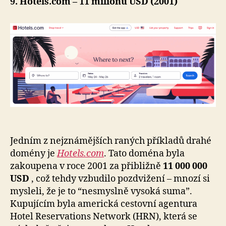
9. Hotels.com – 11 milionů USD (2001)
Jedním z nejznámějších raných příkladů drahé
domény je
Hotels.com
. Tato doména byla
zakoupena v roce 2001 za přibližně
11 000 000
USD
, což tehdy vzbudilo pozdvižení – mnozí si
mysleli, že je to “nesmyslně vysoká suma”.
Kupujícím byla americká cestovní agentura
Hotel Reservations Network (HRN), která se