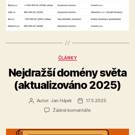
Rubriky
ČLÁNKY
Nejdražší domény světa
(aktualizováno 2025)
Autor:
Jan Hájek
17.5.2025
Autor
Datum
příspěvku
příspěvku
u
Žádné komentáře
textu
s
názvem