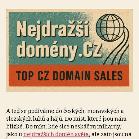
s
názvem
Nejdražší
domény
v
ČR
(aktualizováno
2025)
A teď se podíváme do českých, moravských a
slezských luhů a hájů. Do míst, které jsou nám
blízké. Do míst, kde sice neskáčou miliardy,
jako u
nejdražších domén světa
, ale zato jsou ná