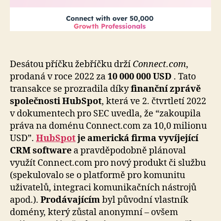
Desátou příčku žebříčku drží
Connect.com
,
prodaná v roce 2022 za
10 000 000 USD
. Tato
transakce se prozradila díky
finanční zprávě
společnosti HubSpot
, která ve 2. čtvrtletí 2022
v dokumentech pro SEC uvedla, že “zakoupila
práva na doménu Connect.com za 10,0 milionu
USD”.
HubSpot
je americká firma vyvíjející
CRM software
a pravděpodobně plánoval
využít Connect.com pro nový produkt či službu
(spekulovalo se o platformě pro komunitu
uživatelů, integraci komunikačních nástrojů
apod.).
Prodávajícím
byl původní vlastník
domény, který zůstal anonymní – ovšem