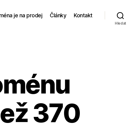
ména je na prodej
Články
Kontakt
Hledat
doménu
než 370