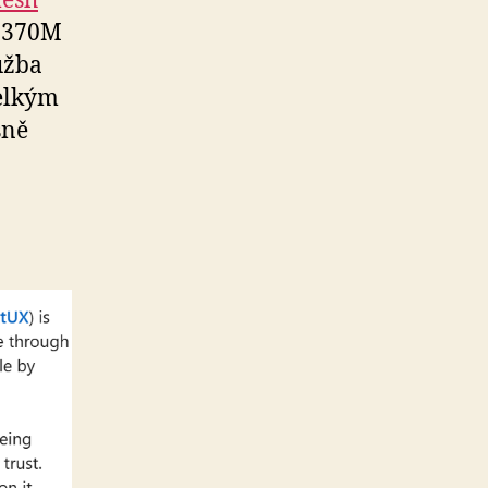
esh
s 370M
lužba
elkým
sně