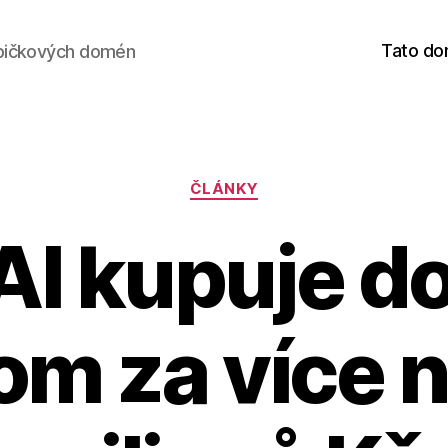
Tato do
pičkových domén
Rubriky
ČLÁNKY
I kupuje 
om za více 