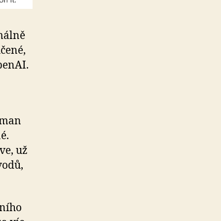
málně
učené,
penAI.
ltman
é.
ve, už
vodů,
dního