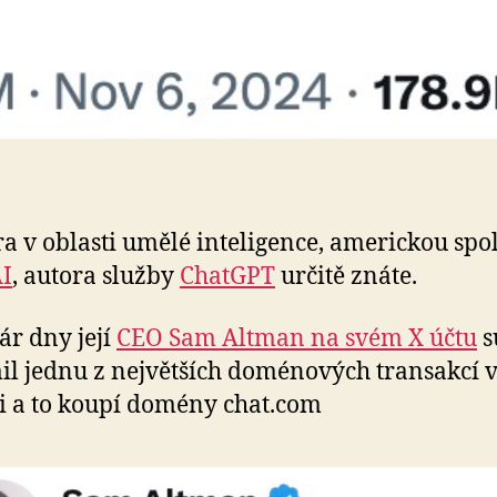
a v oblasti umělé inteligence, americkou spo
I
, autora služby
ChatGPT
určitě znáte.
ár dny její
CEO Sam Altman na svém X účtu
s
l jednu z největších doménových transakcí 
ii a to koupí domény chat.com