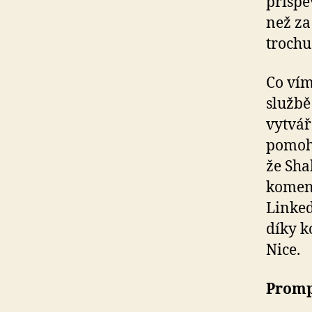
příspě
než za
trochu
Co vím
služb
vytvář
pomoho
že Sha
koment
Linked
díky k
Nice.
Promp