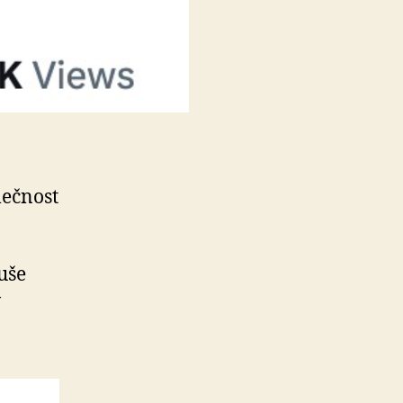
lečnost
uše
v