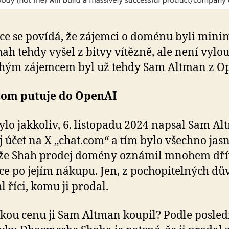
e se povídá, že zájemci o doménu byli mini
hah tehdy vyšel z bitvy vítězně, ale není vylo
hým zájemcem byl už tehdy Sam Altman z O
com putuje do OpenAI
bylo jakkoliv, 6. listopadu 2024 napsal Sam A
j účet na X „chat.com“ a tím bylo všechno jasn
že Shah prodej domény oznámil mnohem dří
ce po jejím nákupu. Jen, z pochopitelných dů
 říci, komu ji prodal.
akou cenu ji Sam Altman koupil? Podle posle