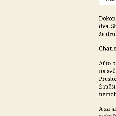
Dokonc
dva. S
že dru
Chat.
Ať to 
na svů
Přesto
2 měsí
nemohl
A za j