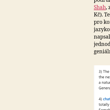
podruh
Shah
,
Kč). T
pro k
jazyko
napsal
jednod
geniál