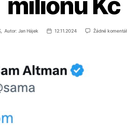
milionů Kč
Autor:
Jan Hájek
12.11.2024
Žádné komentá
Autor
Datum
příspěvku
příspěvku