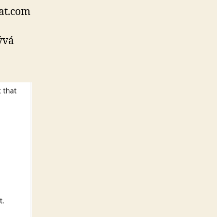
hat.com
ývá