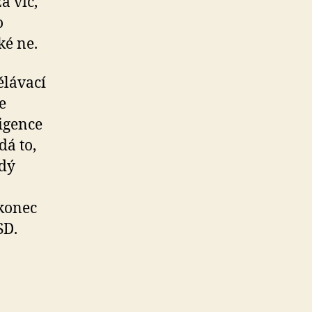
a víc,
o
ké ne.
ělávací
e
ligence
dá to,
ždý
akonec
SD.