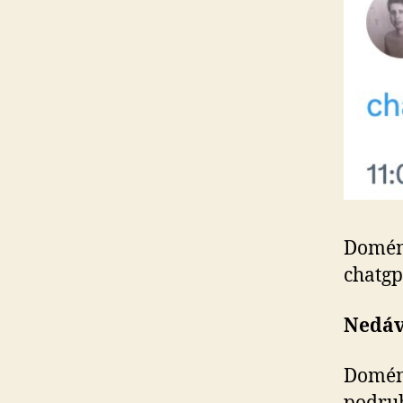
Doména
chatgp
Nedáv
Doména