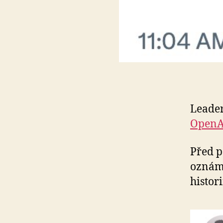
Leader
OpenA
Před p
oznámi
histor