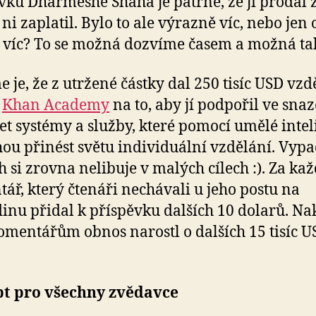
vku Dharmeshe Shaha je patrné, že ji prodal z
 ni zaplatil. Bylo to ale výrazně víc, nebo jen 
 víc? To se možná dozvíme časem a možná ta
e je, že z utržené částky dal 250 tisíc USD vzd
ě
Khan Academy
na to, aby jí podpořil ve snaz
et systémy a služby, které pomocí umělé inte
u přinést světu individuální vzdělání. Vypa
h si zrovna nelibuje v malých cílech :). Za ka
ář, který čtenáři nechávali u jeho postu na
inu přidal k příspěvku dalších 10 dolarů. N
omentářům obnos narostl o dalších 15 tisíc U
t pro všechny zvědavce