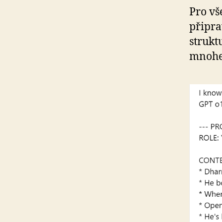
Pro vš
připra
strukt
mnohem