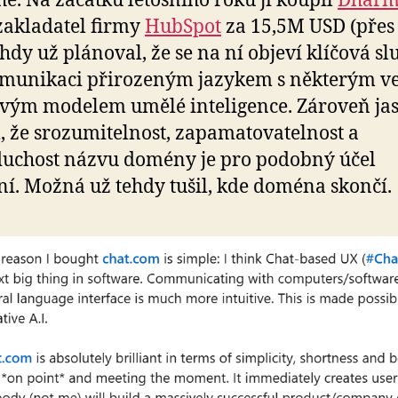
é. Na začátku letošního roku ji koupil
Dharm
 zakladatel firmy
HubSpot
za 15,5M USD (pře
ehdy už plánoval, že se na ní objeví klíčová s
omunikaci přirozeným jazykem s některým v
vým modelem umělé inteligence. Zároveň ja
, že srozumitelnost, zapamatovatelnost a
uchost názvu domény je pro podobný účel
ní. Možná už tehdy tušil, kde doména skončí.