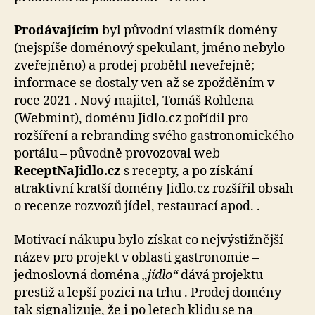
Prodávajícím
byl původní vlastník domény
(nejspíše doménový spekulant, jméno nebylo
zveřejněno) a prodej proběhl neveřejně;
informace se dostaly ven až se zpožděním v
roce 2021 . Nový majitel, Tomáš Rohlena
(Webmint), doménu Jidlo.cz pořídil pro
rozšíření a rebranding svého gastronomického
portálu – původně provozoval web
ReceptNaJidlo.cz
s recepty, a po získání
atraktivní kratší domény Jidlo.cz rozšířil obsah
o recenze rozvozů jídel, restaurací apod. .
Motivací nákupu bylo získat co nejvýstižnější
název pro projekt v oblasti gastronomie –
jednoslovná doména
„jídlo“
dává projektu
prestiž a lepší pozici na trhu . Prodej domény
tak signalizuje, že i po letech klidu se na