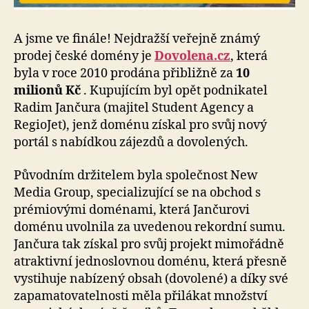
A jsme ve finále! Nejdražší veřejně známý
prodej české domény je
Dovolena.cz
, která
byla v roce 2010 prodána přibližně za
10
milionů Kč
. Kupujícím byl opět podnikatel
Radim Jančura (majitel Student Agency a
RegioJet), jenž doménu získal pro svůj nový
portál s nabídkou zájezdů a dovolených.
Původním držitelem byla společnost New
Media Group, specializující se na obchod s
prémiovými doménami, která Jančurovi
doménu uvolnila za uvedenou rekordní sumu.
Jančura tak získal pro svůj projekt mimořádně
atraktivní jednoslovnou doménu, která přesně
vystihuje nabízený obsah (dovolené) a díky své
zapamatovatelnosti měla přilákat množství