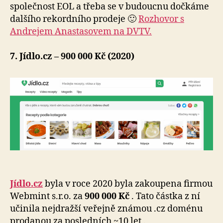
společnost EOL a třeba se v budoucnu dočkáme
dalšího rekordního prodeje 🙂
Rozhovor s
Andrejem Anastasovem na DVTV.
7. Jídlo.cz – 900 000 Kč (2020)
Jídlo.cz
byla v roce 2020 byla zakoupena firmou
Webmint s.r.o. za
900 000 Kč
. Tato částka z ní
učinila nejdražší veřejně známou .cz doménu
prodanou za posledních ~10 let .