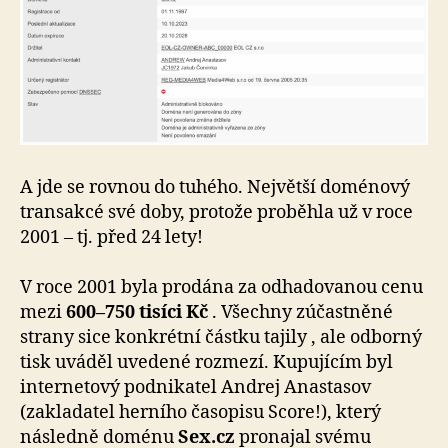
A jde se rovnou do tuhého. Největší doménový
transakcé své doby, protože proběhla už v roce
2001 – tj. před 24 lety!
V roce 2001 byla prodána za odhadovanou cenu
mezi
600–750 tisíci Kč
. Všechny zúčastněné
strany sice konkrétní částku tajily , ale odborný
tisk uváděl uvedené rozmezí. Kupujícím byl
internetový podnikatel Andrej Anastasov
(zakladatel herního časopisu Score!), který
následně doménu
Sex.cz
pronajal svému