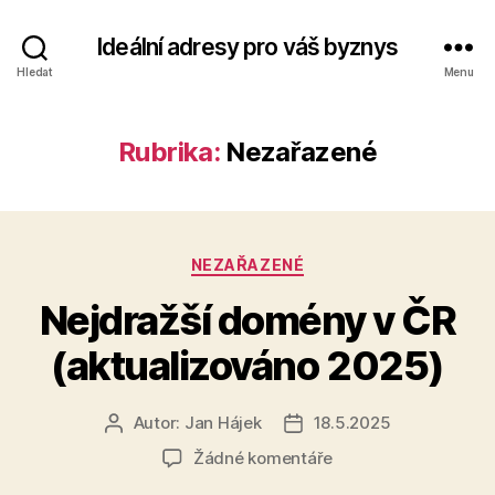
Ideální adresy pro váš byznys
Hledat
Menu
Rubrika:
Nezařazené
Rubriky
NEZAŘAZENÉ
Nejdražší domény v ČR
(aktualizováno 2025)
Autor:
Jan Hájek
18.5.2025
Autor
Datum
příspěvku
příspěvku
u
Žádné komentáře
textu