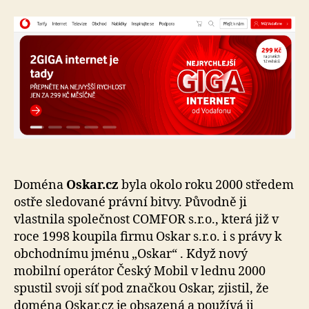
Doména
Oskar.cz
byla okolo roku 2000 středem
ostře sledované právní bitvy. Původně ji
vlastnila společnost COMFOR s.r.o., která již v
roce 1998 koupila firmu Oskar s.r.o. i s právy k
obchodnímu jménu „Oskar“ . Když nový
mobilní operátor Český Mobil v lednu 2000
spustil svoji síť pod značkou Oskar, zjistil, že
doména Oskar.cz je obsazená a používá ji