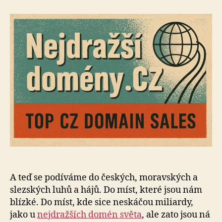
s
názvem
Nejdražší
domény
v
ČR
(aktualizováno
2025)
A teď se podíváme do českých, moravských a
slezských luhů a hájů. Do míst, které jsou nám
blízké. Do míst, kde sice neskáčou miliardy,
jako u
nejdražších domén světa
, ale zato jsou ná