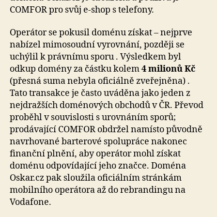
COMFOR pro svůj e-shop s telefony.
Operátor se pokusil doménu získat – nejprve
nabízel mimosoudní vyrovnání, později se
uchýlil k právnímu sporu . Výsledkem byl
odkup domény za částku kolem
4 milionů Kč
(přesná suma nebyla oficiálně zveřejněna) .
Tato transakce je často uváděna jako jeden z
nejdražších doménových obchodů v ČR. Převod
proběhl v souvislosti s urovnáním sporů;
prodávající COMFOR obdržel namísto původně
navrhované barterové spolupráce nakonec
finanční plnění, aby operátor mohl získat
doménu odpovídající jeho značce. Doména
Oskar.cz pak sloužila oficiálním stránkám
mobilního operátora až do rebrandingu na
Vodafone.