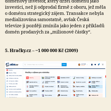
doménový investor, který držel doménu jako
investici, než ji odprodal firmě z oboru, jež měla
o doménu strategický zájem. Transakce nebyla
medializována samostatně, avšak Česká
televize ji později zmínila jako jeden z příkladů
domén prodaných za „milionové částky“.
5. Hračky.cz – ~1 000 000 Kč (2009)