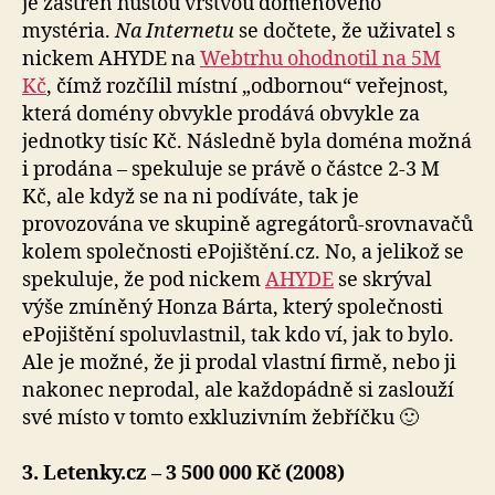
je zastřen hustou vrstvou doménového
mystéria.
Na Internetu
se dočtete, že uživatel s
nickem AHYDE na
Webtrhu ohodnotil na 5M
Kč
, čímž rozčílil místní „odbornou“ veřejnost,
která domény obvykle prodává obvykle za
jednotky tisíc Kč. Následně byla doména možná
i prodána – spekuluje se právě o částce 2-3 M
Kč, ale když se na ni podíváte, tak je
provozována ve skupině agregátorů-srovnavačů
kolem společnosti ePojištění.cz. No, a jelikož se
spekuluje, že pod nickem
AHYDE
se skrýval
výše zmíněný Honza Bárta, který společnosti
ePojištění spoluvlastnil, tak kdo ví, jak to bylo.
Ale je možné, že ji prodal vlastní firmě, nebo ji
nakonec neprodal, ale každopádně si zaslouží
své místo v tomto exkluzivním žebříčku 🙂
3. Letenky.cz – 3 500 000 Kč (2008)