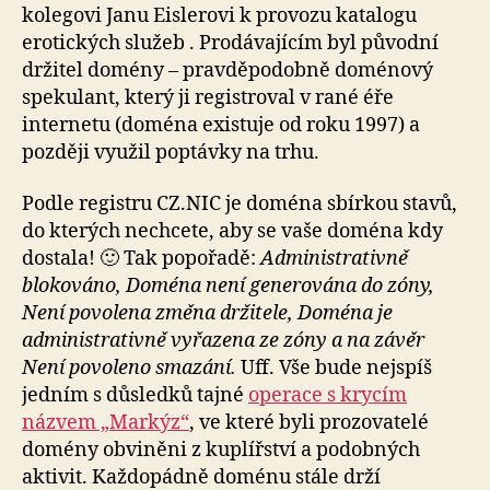
kolegovi Janu Eislerovi k provozu katalogu
erotických služeb . Prodávajícím byl původní
držitel domény – pravděpodobně doménový
spekulant, který ji registroval v rané éře
internetu (doména existuje od roku 1997) a
později využil poptávky na trhu.
Podle registru CZ.NIC je doména sbírkou stavů,
do kterých nechcete, aby se vaše doména kdy
dostala! 🙂 Tak popořadě:
Administrativně
blokováno, Doména není generována do zóny,
Není povolena změna držitele, Doména je
administrativně vyřazena ze zóny a na závěr
Není povoleno smazání.
Uff. Vše bude nejspíš
jedním s důsledků tajné
operace s krycím
názvem „Markýz“
, ve které byli prozovatelé
domény obviněni z kuplířství a podobných
aktivit. Každopádně doménu stále drží